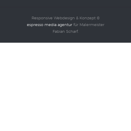
Responsive Webdesign & Konzept ©
espresso media agentur
für Malermeister
Fabian Scharf.